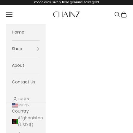
Skip to content
made exclusively from genuine solid gold
CHAINZ
Navigation menu
Search
Cart
Home
Shop
About
Contact Us
LOGIN
USD $
Country
Afghanistan
(USD $)