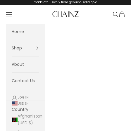
Skip to content
made exclusively from genuine solid gold
CHAINZ
Navigation menu
Search
Cart
Home
Shop
About
Contact Us
LOGIN
USD $
Country
Afghanistan
(USD $)