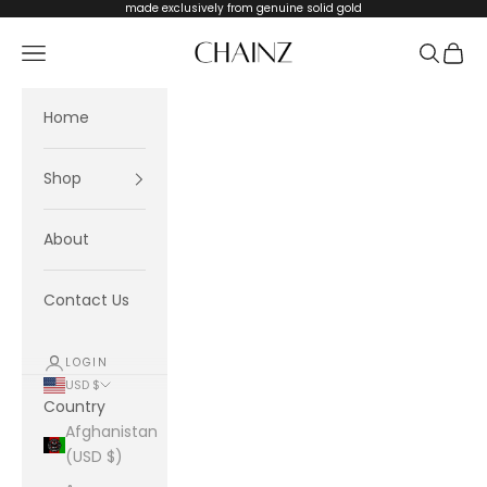
Skip to content
made exclusively from genuine solid gold
CHAINZ
Navigation menu
Search
Cart
Home
Shop
About
Contact Us
LOGIN
USD $
Country
Afghanistan
(USD $)