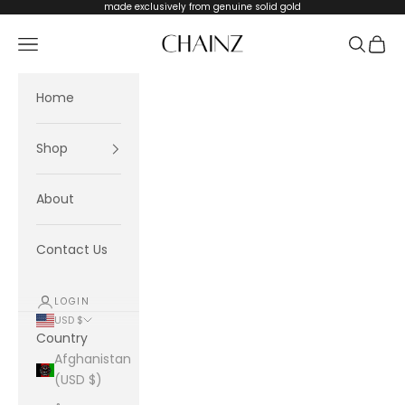
Skip to content
made exclusively from genuine solid gold
CHAINZ
Navigation menu
Search
Cart
Home
Shop
About
Contact Us
LOGIN
USD $
Country
Afghanistan
(USD $)