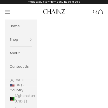
Skip to content
made exclusively from genuine solid gold
CHAINZ
Navigation menu
Search
Cart
Home
Shop
About
Contact Us
LOGIN
USD $
Country
Afghanistan
(USD $)