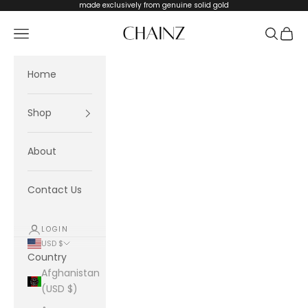
Skip to content
made exclusively from genuine solid gold
CHAINZ
Navigation menu
Search
Cart
Home
Shop
About
Contact Us
LOGIN
USD $
Country
Afghanistan
(USD $)