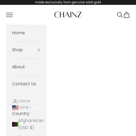
Skip to content
made exclusively from genuine solid gold
CHAINZ
Navigation menu
Search
Cart
Home
Shop
About
Contact Us
LOGIN
USD $
Country
Afghanistan
(USD $)