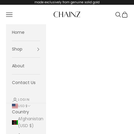
Skip to content
made exclusively from genuine solid gold
CHAINZ
Navigation menu
Search
Cart
Home
Shop
About
Contact Us
LOGIN
USD $
Country
Afghanistan
(USD $)