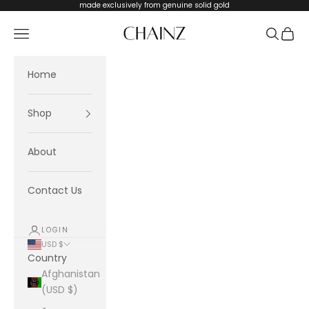
Skip to content
made exclusively from genuine solid gold
CHAINZ
Navigation menu
Search
Cart
Home
Shop
About
Contact Us
LOGIN
USD $
Country
Afghanistan
(USD $)