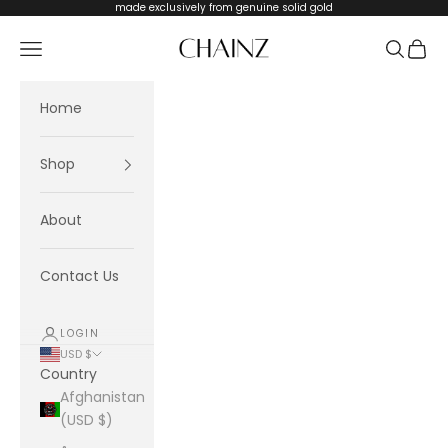
Skip to content
made exclusively from genuine solid gold
CHAINZ
Navigation menu
Search
Cart
Home
Shop
About
Contact Us
LOGIN
USD $
Country
Afghanistan
(USD $)