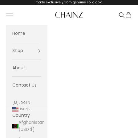
Skip to content
made exclusively from genuine solid gold
CHAINZ
Navigation menu
Search
Cart
Home
Shop
About
Contact Us
LOGIN
USD $
Country
Afghanistan
(USD $)