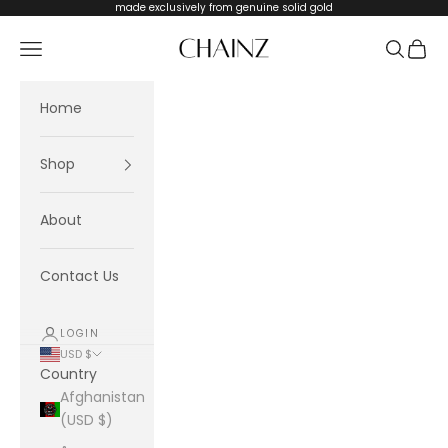
Skip to content
made exclusively from genuine solid gold
CHAINZ
Navigation menu
Search
Cart
Home
Shop
About
Contact Us
LOGIN
USD $
Country
Afghanistan
(USD $)