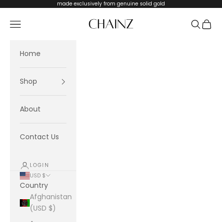
Skip to content
made exclusively from genuine solid gold
CHAINZ
Navigation menu
Search
Cart
Home
Shop
About
Contact Us
LOGIN
USD $
Country
Afghanistan
(USD $)