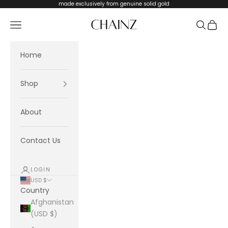
Skip to content
made exclusively from genuine solid gold
CHAINZ
Navigation menu
Search
Cart
Home
Shop
About
Contact Us
LOGIN
USD $
Country
Afghanistan
(USD $)