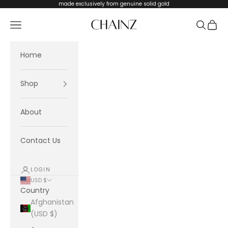
Skip to content
made exclusively from genuine solid gold
CHAINZ
Navigation menu
Search
Cart
Home
Shop
About
Contact Us
LOGIN
USD $
Country
Afghanistan
(USD $)