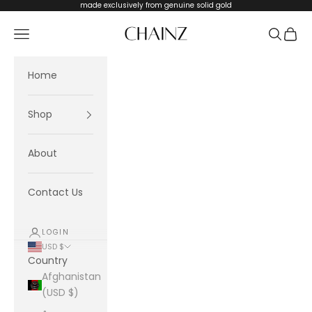
Skip to content
made exclusively from genuine solid gold
CHAINZ
Navigation menu
Search
Cart
Home
Shop
About
Contact Us
LOGIN
USD $
Country
Afghanistan
(USD $)