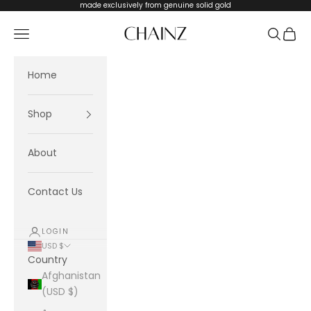
Skip to content
made exclusively from genuine solid gold
CHAINZ
Navigation menu
Search
Cart
Home
Shop
About
Contact Us
LOGIN
USD $
Country
Afghanistan
(USD $)