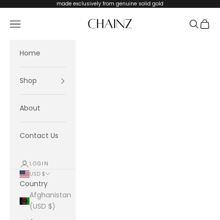
Skip to content
made exclusively from genuine solid gold
CHAINZ
Navigation menu
Search
Cart
Home
Shop
About
Contact Us
LOGIN
USD $
Country
Afghanistan
(USD $)