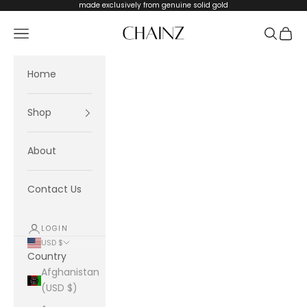
Skip to content
made exclusively from genuine solid gold
CHAINZ
Navigation menu
Search
Cart
Home
Shop
About
Contact Us
LOGIN
USD $
Country
Afghanistan
(USD $)