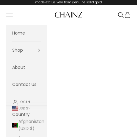
Skip to content
made exclusively from genuine solid gold
CHAINZ
Navigation menu
Search
Cart
Home
Shop
About
Contact Us
LOGIN
USD $
Country
Afghanistan
(USD $)